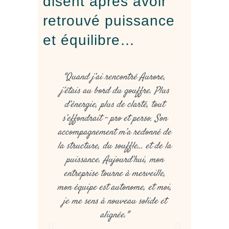
disent après avoir
retrouvé puissance
et équilibre…
"Quand j’ai rencontré Aurore,
"Quand je
j’étais au bord du gouffre. Plus
c’était 
d’énergie, plus de clarté, tout
cyclisme s
s’effondrait – pro et perso. Son
voir au-
accompagnement m’a redonné de
canalis
la structure, du souffle… et de la
structur
puissance. Aujourd’hui, mon
révélé une
entreprise tourne à merveille,
: mon a
mon équipe est autonome, et moi,
déclic 
je me sens à nouveau solide et
permis d’
alignée."
me proje
d’oser 