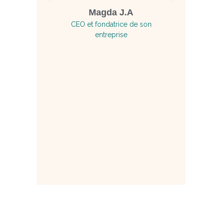
tenait 
Magda J.A
CEO et fondatrice de son
étude
entreprise
Aujourd’
grande 
comme jur
tard, je r
de la re
vrai déc
Cy