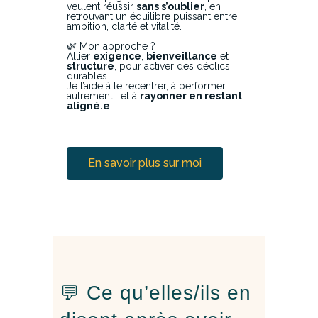
veulent réussir
sans s’oublier
, en
retrouvant un équilibre puissant entre
ambition, clarté et vitalité.
🌿 Mon approche ?
Allier
exigence
,
bienveillance
et
structure
, pour activer des déclics
durables.
Je t’aide à te recentrer, à performer
autrement… et à
rayonner en restant
aligné.e
.
En savoir plus sur moi
💬 Ce qu’elles/ils en